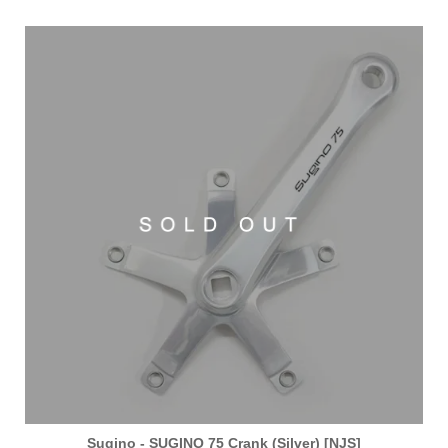
Sugino - SUGINO 75 Crank (Silver) [NJS]