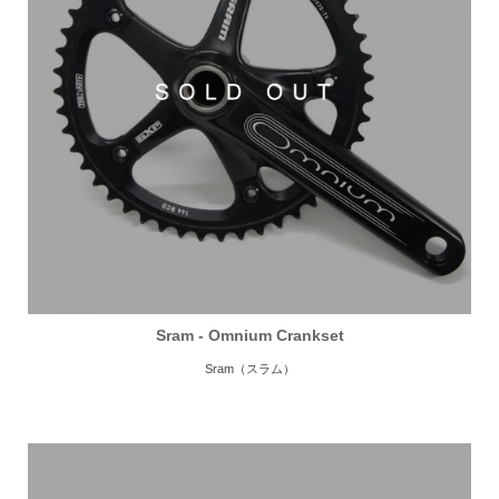
Sram - Omnium Crankset
Sram（スラム）