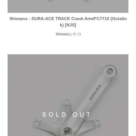
Shimano - DURA-ACE TRACK Crank Arm/FC7710 (Octalin
k) [NJS]
Shimano(シマノ)