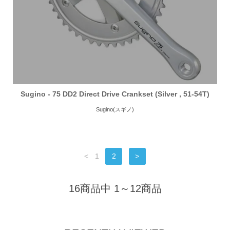
Sugino - 75 DD2 Direct Drive Crankset (Silver , 51-54T)
Sugino(スギノ)
<
1
2
>
16商品中 1～12商品