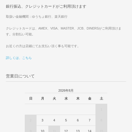
銀行振込、クレジットカードがご利用頂けます
取扱い金融機関：ゆうちょ銀行、楽天銀行
クレジットカードは、AMEX、VISA、MASTER、JCB、DINERSがご利用頂けま
す。分割払い可能。
お近くの方は店鋪にてお支払い頂く事も可能です。
詳しくは、こちら
営業日について
2026年8月
日
月
火
水
木
金
土
1
2
3
4
5
6
7
8
9
10
11
12
13
14
15