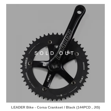
LEADER Bike - Corsa Crankset / Black (144PCD , JIS)