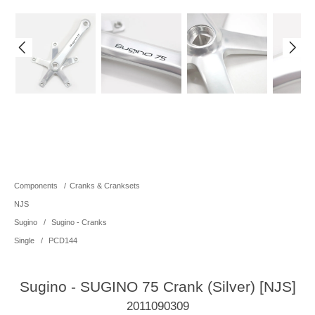
Components
/
Cranks & Cranksets
NJS
Sugino
/
Sugino - Cranks
Single
/
PCD144
Sugino - SUGINO 75 Crank (Silver) [NJS]
2011090309