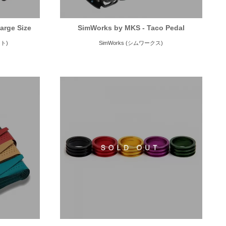
Large Size
SimWorks by MKS - Taco Pedal
スト)
SimWorks (シムワークス)