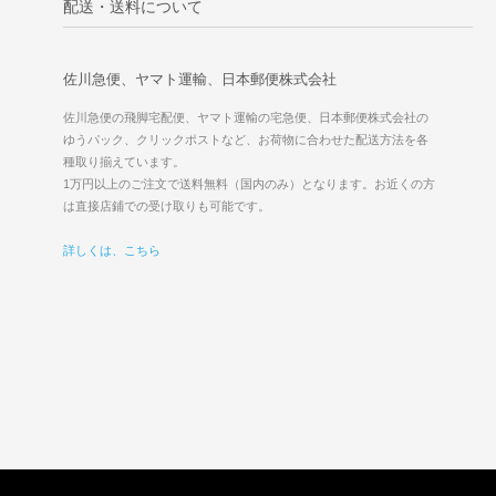
配送・送料について
佐川急便、ヤマト運輸、日本郵便株式会社
佐川急便の飛脚宅配便、ヤマト運輸の宅急便、日本郵便株式会社の
ゆうパック、クリックポストなど、お荷物に合わせた配送方法を各
種取り揃えています。
1万円以上のご注文で送料無料（国内のみ）となります。お近くの方
は直接店鋪での受け取りも可能です。
詳しくは、こちら