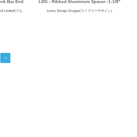
Cork Bar End
LDG - Ribbed Aluminium Spacer -1-1/8"
Limited(ブル
Livery Design Gruppe(ライブリーデザイン)
>