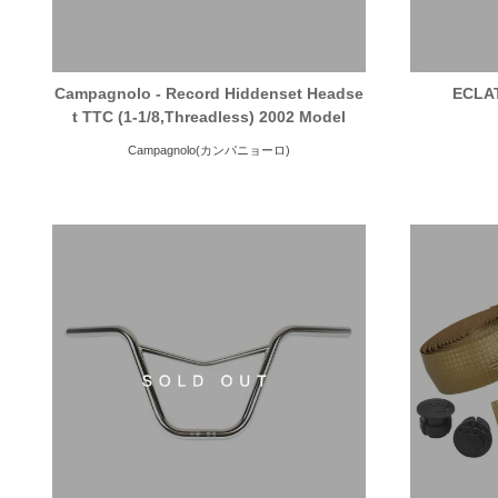
Campagnolo - Record Hiddenset Headse
ECLA
t TTC (1-1/8,Threadless) 2002 Model
Campagnolo(カンパニョーロ)