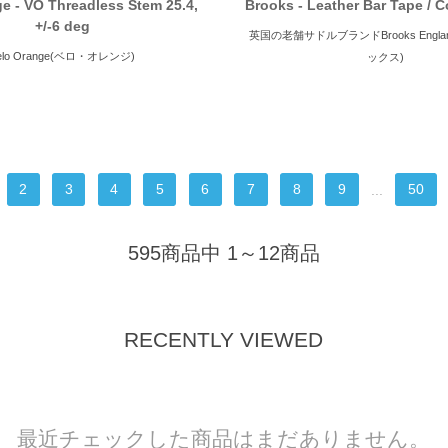
e - VO Threadless Stem 25.4,
Brooks - Leather Bar Tape / 
+/-6 deg
英国の老舗サドルブランドBrooks England 
elo Orange(ベロ・オレンジ)
ックス)
2
3
4
5
6
7
8
9
...
50
595商品中 1～12商品
RECENTLY VIEWED
最近チェックした商品はまだありません。