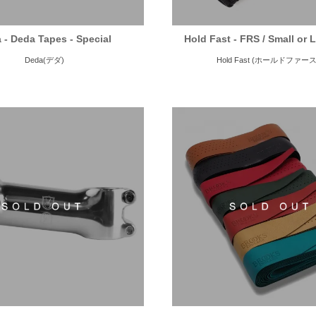
 - Deda Tapes - Special
Hold Fast - FRS / Small or 
Deda(デダ)
Hold Fast (ホールドファー