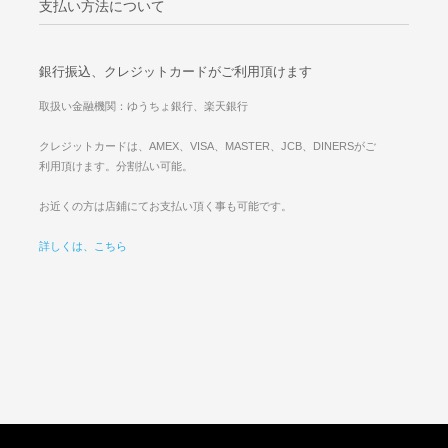
支払い方法について
銀行振込、クレジットカードがご利用頂けます
取扱い金融機関：ゆうちょ銀行、楽天銀行
クレジットカードは、AMEX、VISA、MASTER、JCB、DINERSがご
利用頂けます。分割払い可能。
お近くの方は店鋪にてお支払い頂く事も可能です。
詳しくは、こちら