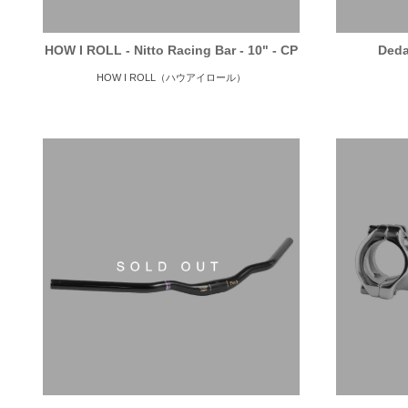
HOW I ROLL - Nitto Racing Bar - 10" - CP
Deda
HOW I ROLL（ハウアイロール）