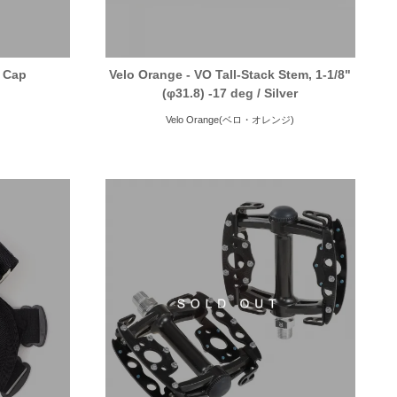
d Cap
Velo Orange - VO Tall-Stack Stem, 1-1/8"
(φ31.8) -17 deg / Silver
Velo Orange(ベロ・オレンジ)