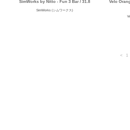
SimWorks by Nitto - Fun 3 Bar / 31.8
Velo Orang
SimWorks (シムワークス)
V
<
1