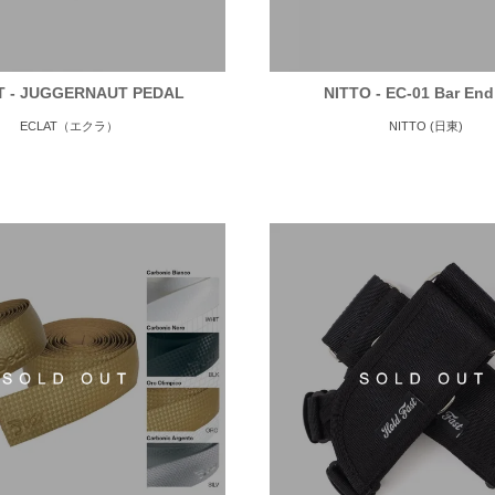
T - JUGGERNAUT PEDAL
NITTO - EC-01 Bar En
ECLAT（エクラ）
NITTO (日東)