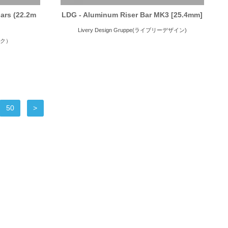
bars (22.2m
LDG - Aluminum Riser Bar MK3 [25.4mm]
Livery Design Gruppe(ライブリーデザイン)
イク）
50
>