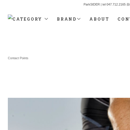
ParkSIDER | tel 04
CATEGORY
BRAND
ABOUT
CON
Contact Points