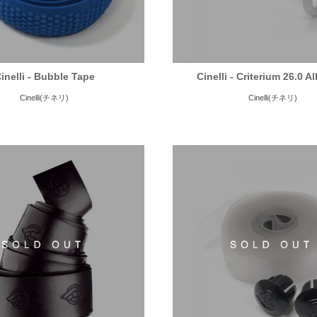
inelli - Bubble Tape
Cinelli - Criterium 26.0 A
Cinelli(チネリ)
Cinelli(チネリ)