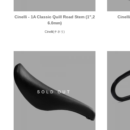
Cinelli - 1A Classic Quill Road Stem (1",2
Cinell
6.0mm)
Cinelli(チネリ)