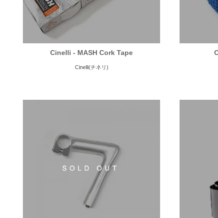
Cinelli - MASH Cork Tape
C
Cinelli(チネリ)