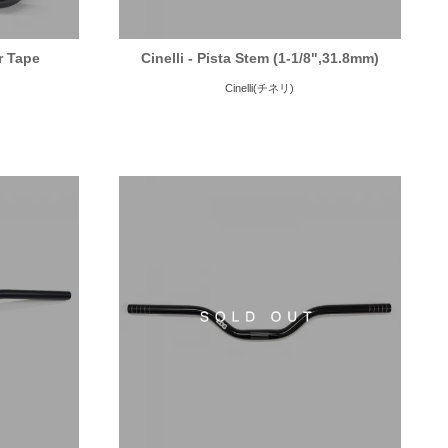
ar Tape
Cinelli - Pista Stem (1-1/8",31.8mm)
Cinelli(チネリ)