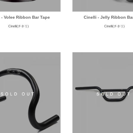
i - Volee Ribbon Bar Tape
Cinelli - Jelly Ribbon B
Cinelli(チネリ)
Cinelli(チネリ)