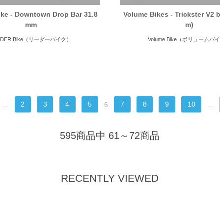
ke - Downtown Drop Bar 31.8
Volume Bikes - Trickster V2 
mm
m)
ADER Bike（リーダーバイク）
Volume Bike（ボリュームバ
...
2
3
4
5
6
7
8
9
10
...
595商品中 61～72商品
RECENTLY VIEWED