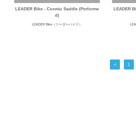
LEADER Bike - Cosmic Saddle (Performe
LEADER Bi
d)
LEADER Bike（リーダーバイク）
LE
<
1