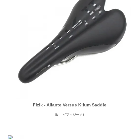
Fizik - Aliante Versus K:ium Saddle
fizi：k(フィジーク)