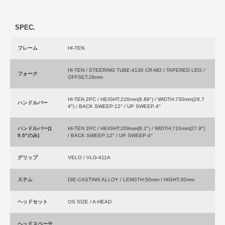
SPEC.
フレーム
HI-TEN
HI-TEN / STEERING TUBE:4130 CR-MO / TAPERED LEG /
フォーク
OFFSET:28mm
HI-TEN 2PC / HEIGHT:226mm(8.89") / WIDTH:730mm(28.7
ハンドルバー
4″) / BACK SWEEP:12° / UP SWEEP:4°
ハンドルバー(1
HI-TEN 2PC / HEIGHT:209mm(8.2") / WIDTH:710mm(27.9″)
9.5"のみ)
/ BACK SWEEP:12° / UP SWEEP:4°
グリップ
VELO / VLG-411A
ステム
DIE-CASTING ALLOY / LENGTH:50mm / HIGHT:30mm
ヘッドセット
OS SIZE / A-HEAD
ヘッドスペーサ