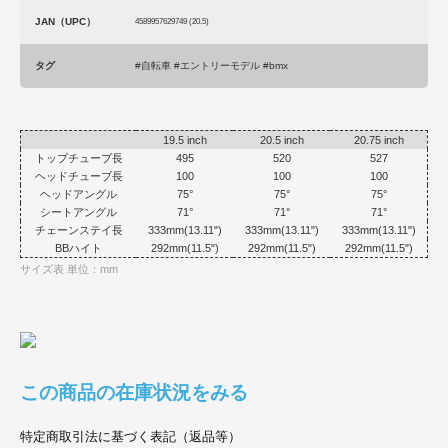
JAN（UPC）
4589957629749 (20.5)
タグ
#自転車 #エントリーモデル #bmx
19.5 inch
20.5 inch
20.75 inch
トップチューブ長
495
520
527
ヘッドチューブ長
100
100
100
ヘッドアングル
75°
75°
75°
シートアングル
71°
71°
71°
チェーンステイ長
333mm(13.11")
333mm(13.11")
333mm(13.11")
BBハイト
292mm(11.5")
292mm(11.5")
292mm(11.5")
サイズ表 単位：mm
この商品の在庫状況をみる
特定商取引法に基づく表記（返品等）