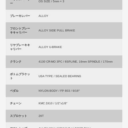
OS SIZE / 5mm × 3
ー
ブレーキレバー
ALLOY
フロントブレー
ALLOY SIDE PULL BRAKE
キキャリパー
リヤブレーキキ
ALLOY U-BRAKE
ャリパー
クランク
4130 CR-MO 3PC / 8SPLINE, 19mm SPINDLE / 170mm
ボトムブラケッ
USA TYPE / SEALED BEARING
ト
ペダル
NYLON BODY / FP 803 / 9/16″
チェーン
KMC Z410 / 1/2"x1/8"
スプロケット
26T