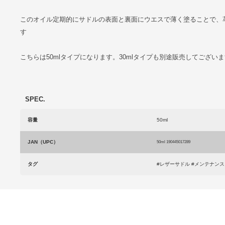
このオイル定期的にサドルの表面と裏面にウエスで薄く塗ることで、
す
こちらは50mlタイプになります。30mlタイプも別途販売してござい
SPEC.
容量
50ml
JAN（UPC）
50ml 190445017289
タグ
#レザーサドル #メンテナンス