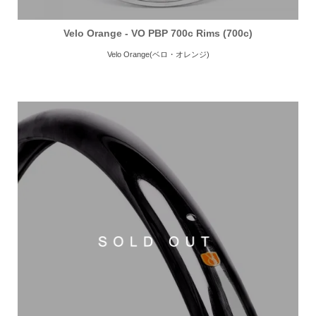
Velo Orange - VO PBP 700c Rims (700c)
Velo Orange(ベロ・オレンジ)