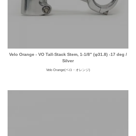
Velo Orange - VO Tall-Stack Stem, 1-1/8" (φ31.8) -17 deg /
Silver
Velo Orange(ベロ・オレンジ)