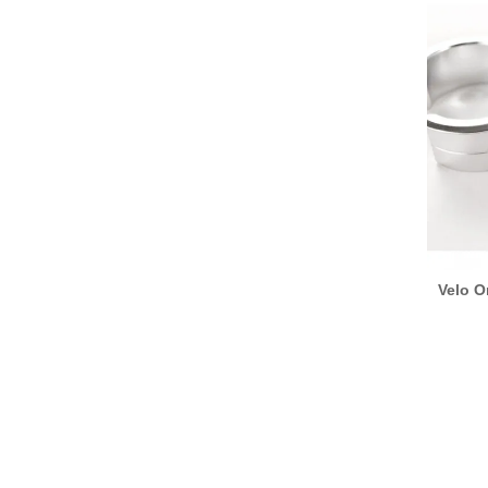
 for VO
Velo Orange - VO Touring Pedals
Velo O