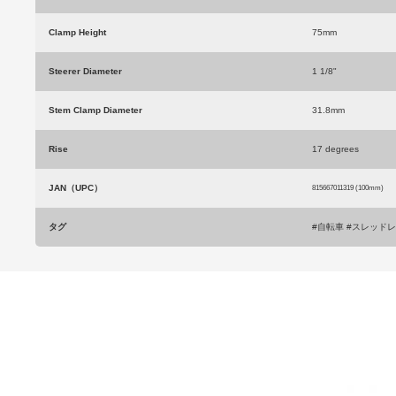
Clamp Height
75mm
Steerer Diameter
1 1/8"
Stem Clamp Diameter
31.8mm
Rise
17 degrees
JAN（UPC）
815667011319 (100mm)
タグ
#自転車 #スレッド