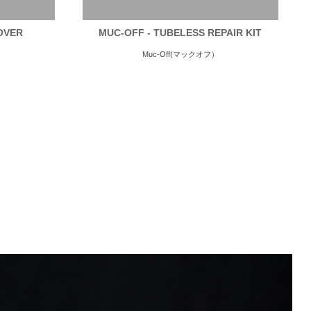
OVER
MUC-OFF - TUBELESS REPAIR KIT
Muc-Off(マックオフ）