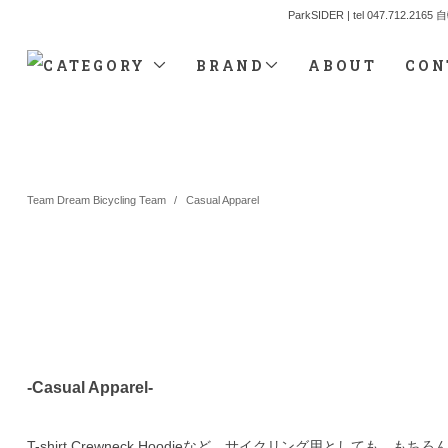
ParkSIDER | tel 04
CATEGORY
BRAND
ABOUT
CON
Team Dream Bicycling Team
/
Casual Apparel
-Casual Apparel-
T-shirt,Crewneck,Hoodieなど。サイクリング用として