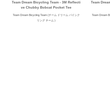
Team Dream Bicycling Team - 3M Reflecti
Team Dream
ve Chubby Bobcat Pocket Tee
Team Dream Bicycling Team (チーム ドリーム バイシク
Team Dream
リング チーム )