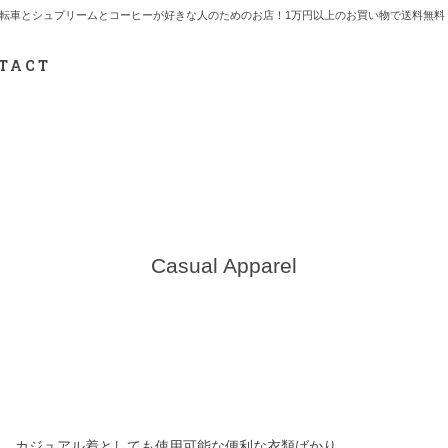
7.712.2165 自転車とシュプリームとコーヒーが好きな人のためのお店！1万円以上のお買い物で送
TACT
Casual Apparel
も、もちろん、カジュアル着としても使用可能な便利な衣類ばかり