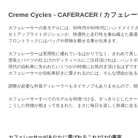
Creme Cycles - CAFERACER / カフェレ
カフェレーサーの各モデルには、50年代や60年代にハンドメイド
セミアップライトポジションが、快適性と走行性を兼ね備えた最適
フロントラックにはバッグや荷物を載せる事が出来ます。
カフェレーサーは実用性に優れているばかりでなく、きわめて美し
塗装とパーツの仕上げのディティールにご注目頂ければ、ハンドポ
現代の自転車に失われたいくつかの特徴にお気付き頂けるはずです
カフェレーサーが自転車好きに愛されるのには、そんな理由がある
調整が必要な外装ディレーラーもタイヤノブもありませんので、煩
カフェレーサーすべてのモデルを特徴づける、すっきりとしたケー
こうした特徴が相まって生まれた、まさに毎日を楽しく快適に走る
カフェレーサーがあなたに選ばれるこれだけの事実