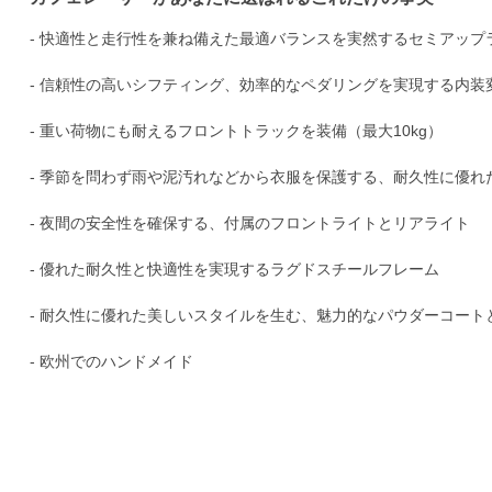
- 快適性と走行性を兼ね備えた最適バランスを実然するセミアップ
- 信頼性の高いシフティング、効率的なペダリングを実現する内装
- 重い荷物にも耐えるフロントトラックを装備（最大10kg）
- 季節を問わず雨や泥汚れなどから衣服を保護する、耐久性に優
- 夜間の安全性を確保する、付属のフロントライトとリアライト
- 優れた耐久性と快適性を実現するラグドスチールフレーム
- 耐久性に優れた美しいスタイルを生む、魅力的なパウダーコート
- 欧州でのハンドメイド