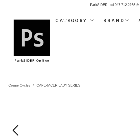
ParkSIDER | tel 04
CATEGORY
BRAND
Creme Cycles
/
CAFERACER LADY SERIES