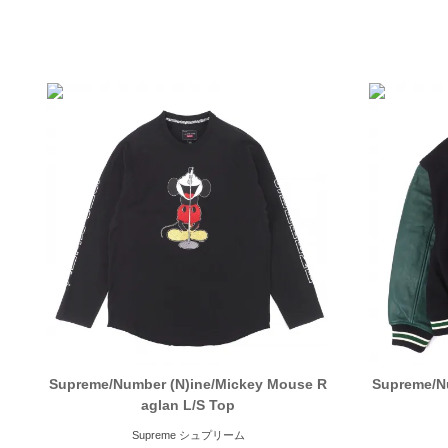
Supreme/Number (N)ine/Mickey Mouse R
Supreme/N
aglan L/S Top
Supreme シュプリーム