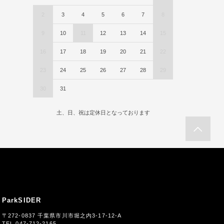
2
3
4
5
6
7
8
9
10
11
12
13
14
15
16
17
18
19
20
21
22
23
24
25
26
27
28
29
30
31
土、日、祝は定休日となっております
ParkSIDER
〒272-0837 千葉県市川市堀之内3-17-12-A
TEL 047-712-2165