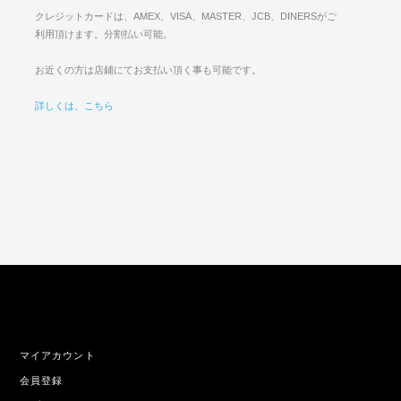
クレジットカードは、AMEX、VISA、MASTER、JCB、DINERSがご
利用頂けます。分割払い可能。
お近くの方は店鋪にてお支払い頂く事も可能です。
詳しくは、こちら
マイアカウント
会員登録