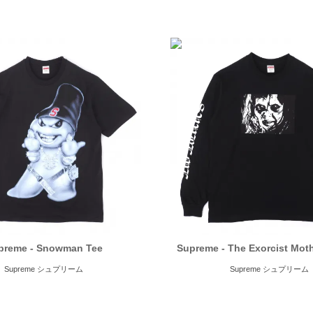
preme - Snowman Tee
Supreme - The Exorcist Moth
Supreme シュプリーム
Supreme シュプリーム