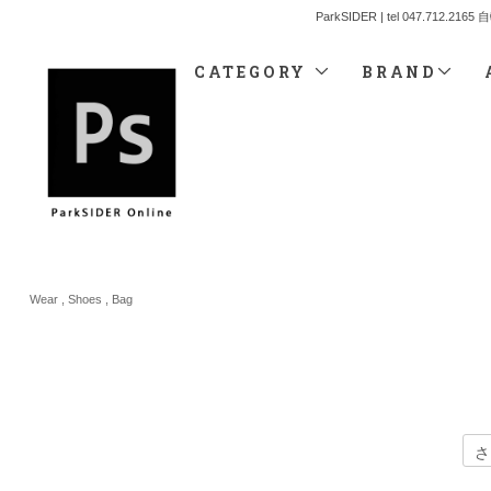
ParkSIDER | tel 04
CATEGORY
BRAND
Wear , Shoes , Bag