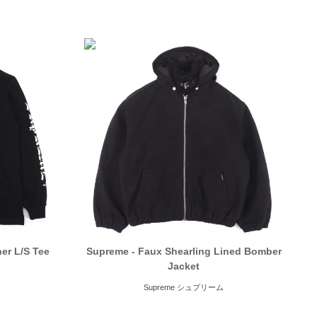
er L/S Tee
Supreme - Faux Shearling Lined Bomber
Jacket
Supreme シュプリーム