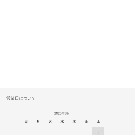
営業日について
2026年8月
日
月
火
水
木
金
土
1