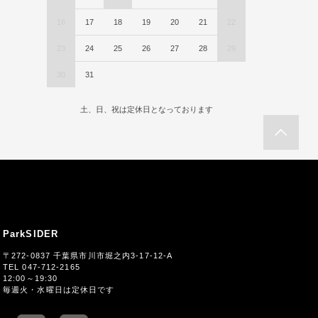
16
17
18
19
20
21
22
23
24
25
26
27
28
29
30
31
土、日、祝は定休日となっております
ParkSIDER
〒272-0837 千葉県市川市堀之内3-17-12-A
TEL 047-712-2165
12:00～19:30
毎週火・水曜日は定休日です