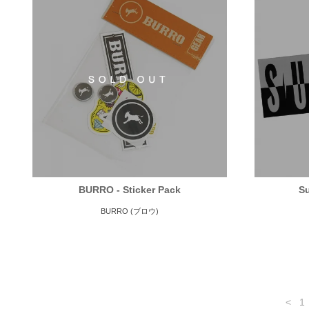
BURRO - Sticker Pack
Su
BURRO (ブロウ)
<
1