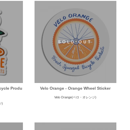
icycle Produ
Velo Orange - Orange Wheel Sticker
Velo Orange(ベロ・オレンジ)
ジ)