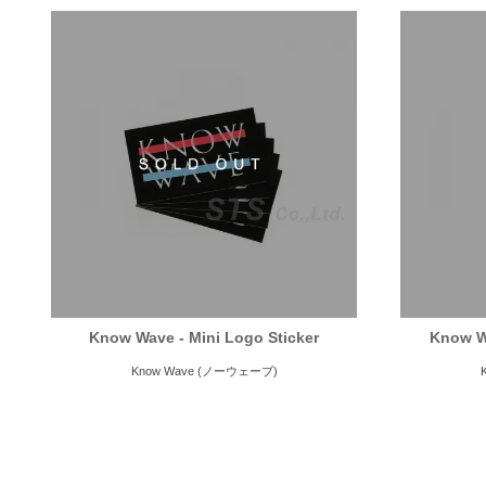
Know Wave - Mini Logo Sticker
Know W
Know Wave (ノーウェーブ)