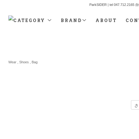
ParkSIDER | tel 04
CATEGORY
BRAND
ABOUT
CON
Wear , Shoes , Bag