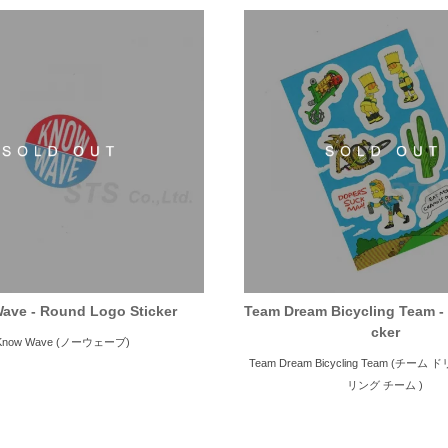
ave - Round Logo Sticker
Team Dream Bicycling Team - 
cker
Know Wave (ノーウェーブ)
Team Dream Bicycling Team (チー
リング チーム )