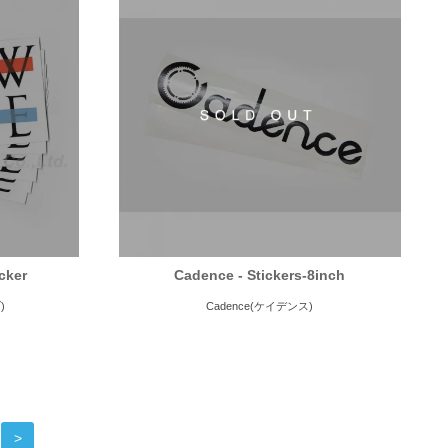
cker
Cadence - Stickers-8inch
)
Cadence(ケイデンス)
>