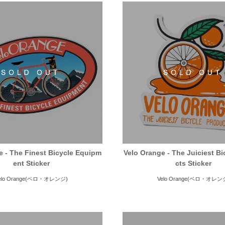
e - The Finest Bicycle Equipm
Velo Orange - The Juiciest B
ent Sticker
cts Sticker
elo Orange(ベロ・オレンジ)
Velo Orange(ベロ・オレン