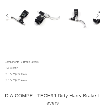
Components
/
Brake Levers
DIA-COMPE
クランプ径22.2mm
クランプ径25.4mm
DIA-COMPE - TECH99 Dirty Harry Brake L
evers