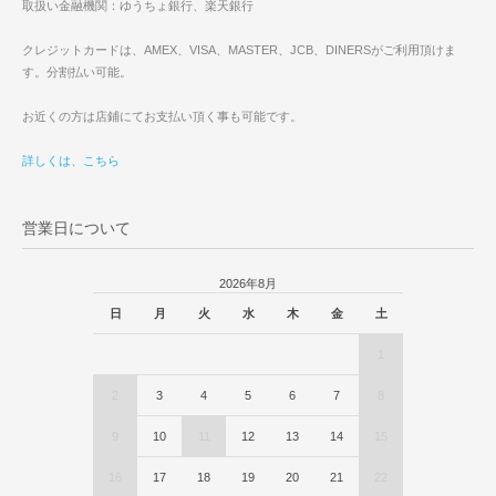
取扱い金融機関：ゆうちょ銀行、楽天銀行
クレジットカードは、AMEX、VISA、MASTER、JCB、DINERSがご利用頂けま
す。分割払い可能。
お近くの方は店鋪にてお支払い頂く事も可能です。
詳しくは、こちら
営業日について
2026年8月
日
月
火
水
木
金
土
1
2
3
4
5
6
7
8
9
10
11
12
13
14
15
16
17
18
19
20
21
22