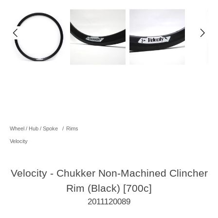
Wheel / Hub / Spoke
/
Rims
Velocity
Velocity - Chukker Non-Machined Clincher
Rim (Black) [700c]
2011120089