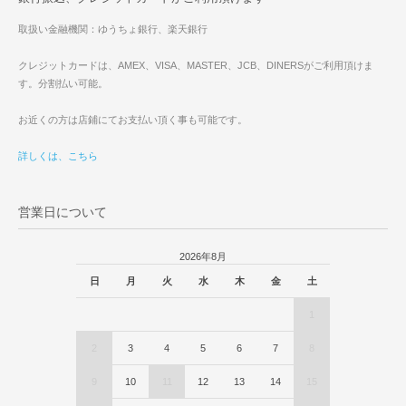
取扱い金融機関：ゆうちょ銀行、楽天銀行
クレジットカードは、AMEX、VISA、MASTER、JCB、DINERSがご利用頂けま
す。分割払い可能。
お近くの方は店鋪にてお支払い頂く事も可能です。
詳しくは、こちら
営業日について
2026年8月
日
月
火
水
木
金
土
1
2
3
4
5
6
7
8
9
10
11
12
13
14
15