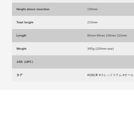
Height above insertion
130mm
Total height
210mm
Length
80mm 90mm 100mm 110mm
Weight
395g (100mm size)
JAN（UPC）
タグ
#自転車 #スレッドステム #オー