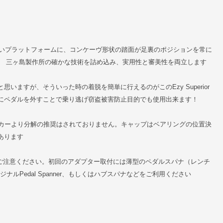
の接点が多いプラットフォームに、コンケーヴ形状の踏面が足裏のポジションを常に
。 三ヶ島製作所の確かな技術を詰め込み、実用性と審美性を両立します
ますが、そういった時の着脱を簡単に行えるのがこのEzy Superior
にペダルを外すことで乗り逃げ窃盗被害防止目的でも使用出来ます！
ります。 メーカーより分解の推奨はされておりません。キャップはベアリングの位置決
あります
んので、ご注意ください。初回のアダプター取付には薄型のペダルスパナ（レンチ
ナルPedal Spanner、もしくはハブスパナなどをご利用ください