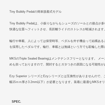
Tiny Bubbly Pedalの簡単脱着式モデル
Tiny Bubbly Pedalは、小振りながらもシューズのソールと
快適な位置へフィットさせ、長距離ライドのストレスが軽減されます
輪行や車載、人によっては保管時等、ペダルを外す機会って結構あると思い
を採用したペダルです。輪行、車載とは無縁という方でも駐輪した際
MKSのTriple Sealed Bearingはメンテナンスフリーとな
めも担っておりますので、開封するとガタつきの原因になる可能性が
Ezy Superior シリーズとEzyシリーズとは互換性がありませ
幅15ｍｍ厚さ3.2mm以下）が必要となります。装着に最適なMKSオリジ
SPEC.