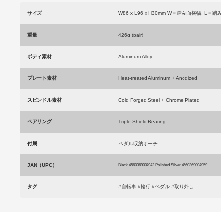
サイズ
W86 x L96 x H30mm W＝踏み面横幅, L
重量
426g (pair)
ボディ素材
Aluminum Alloy
プレート素材
Heat-treated Aluminum + Anodized
スピンドル素材
Cold Forged Steel + Chrome Plated
ベアリング
Triple Shield Bearing
付属
ペダル収納ポーチ
JAN（UPC）
Black 4560369004942 Polished Silver 4560369004959
タグ
#自転車 #輪行 #ペダル #取り外し