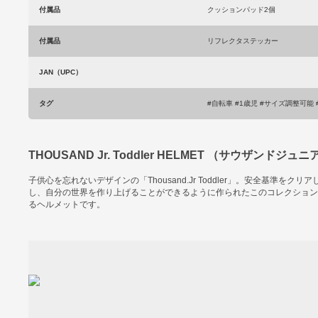
付属品
クッションパッド2個
付属品
リフレクタステッカー
JAN（UPC）
タグ
#自転車 #1歳児 #サイズ調整可能
THOUSAND Jr. Toddler HELMET （サウザン
子供心を忘れないデザインの「Thousand.Jr Toddler」。安全基
し、自分の世界を作り上げることができるように作られたこのコレクション
るヘルメットです。