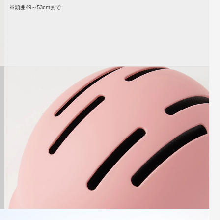
※頭囲49～53cmまで