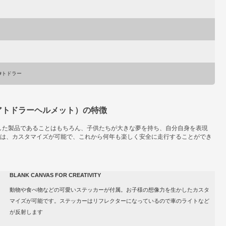
 #トドラー
ドジュニアトドラーヘルメット）の特徴
準をクリアした製品であることはもちろん、子供たちが大きな夢を持ち、自分自身を表現
は、カスタマイズが可能で、これから何年も楽しく安全に走行することができ
BLANK CANVAS FOR CREATIVITY
動物や食べ物などの可愛いステッカーが付属。お子様の想像力を生かしたカスタ
マイズが可能です。ステッカーはリフレクターになっているので車のライトなど
が反射します