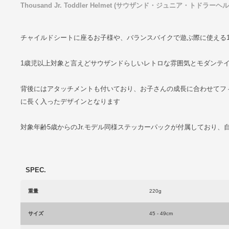
Thousand Jr. Toddler Helmet (サウザンド・ジュニア・トドラーヘ
チャイルドシートに座るお子様や、バランスバイクで遊ぶ際に使える
1歳児以上対象と言えどサウザンドらしいレトロな雰囲気とモダンテ
背後にはアタッチメントも付いており、お子さんの成長に合わせてフ
に長く入ったデザインとなります
対象年齢5歳からのJr.モデル同様ステッカーパックが付属しており
SPEC.
重量
220g
サイズ
45 - 49cm