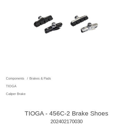
Components
/
Brakes & Pads
TIOGA
Caliper Brake
TIOGA - 456C-2 Brake Shoes
202402170030