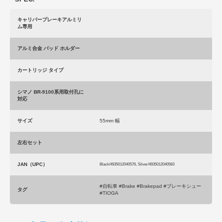
キャリパープレーキアルミリ
ム専用
アルミ合金 パッド ホルダー
カートリッジ タイプ
シマノ BR-9100系用取付孔に
対応
サイズ
55mm 幅
左右セット
JAN（UPC）
Black/4935012040576, Silver/4935012040583
#自転車 #Brake #Brakepad #ブレーキシュー
タグ
#TIOGA