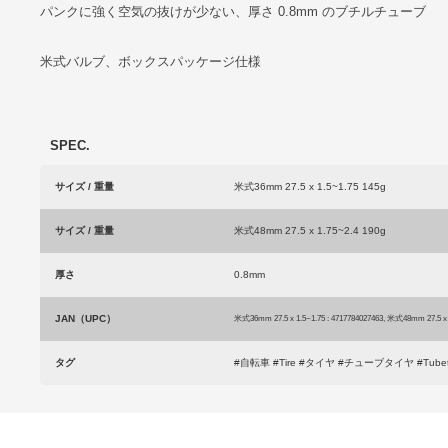
パンクに強く空気の抜けが少ない、厚さ 0.8mm のブチルチューブ
米式バルブ、ボックスパッケージ仕様
SPEC.
サイズ / 重量
米式36mm 27.5 x 1.5~1.75 145g
サイズ / 重量
米式48mm 27.5 x 1.75~2.4 190g
厚さ
0.8mm
JAN（UPC）
米式36mm 27.5 x 1.5~1.75 : 4717784027463, 米式48mm 27.5 x 1
タグ
#自転車 #Tire #タイヤ #チューブタイヤ #Tubeti