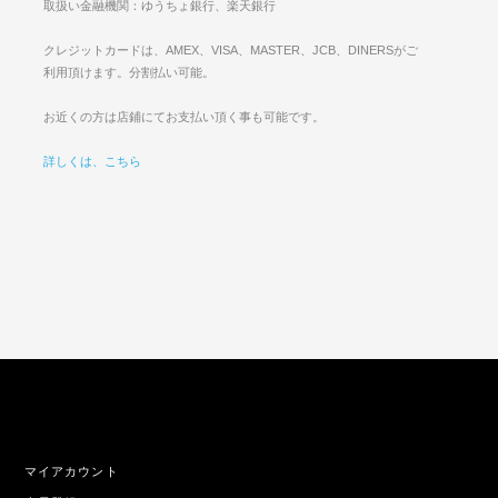
取扱い金融機関：ゆうちょ銀行、楽天銀行
クレジットカードは、AMEX、VISA、MASTER、JCB、DINERSがご
利用頂けます。分割払い可能。
お近くの方は店鋪にてお支払い頂く事も可能です。
詳しくは、こちら
マイアカウント