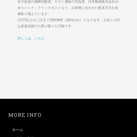
佐川急便の飛脚宅配便、ヤマト運輸の宅急便、日本郵便株式会社の
ゆうパック、クリックポストなど、お荷物に合わせた配送方法を各
種取り揃えています。
1万円以上のご注文で送料無料（国内のみ）となります。お近くの方
は直接店鋪での受け取りも可能です。
詳しくは、こちら
MORE INFO
ホーム