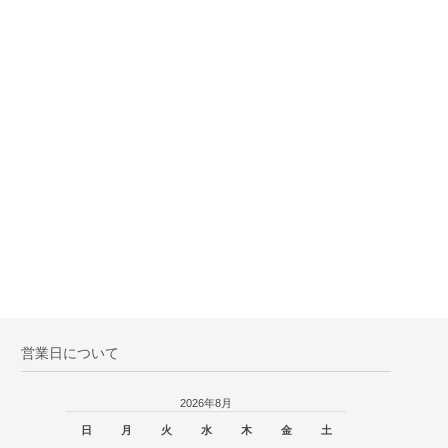
営業日について
2026年8月
日
月
火
水
木
金
土