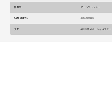
付属品
アールワッシャー
JAN（UPC）
4595120223324
タグ
#自転車 #キーレイ #ステー