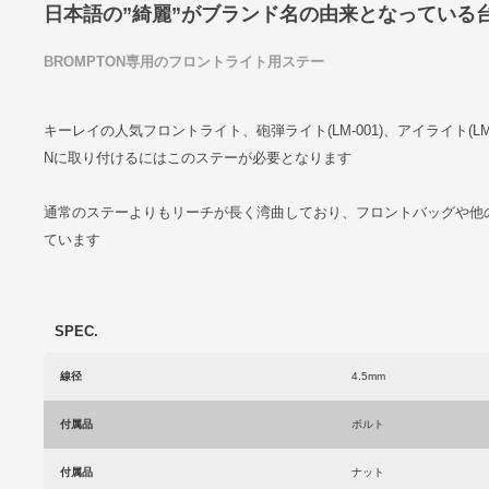
日本語の”綺麗”がブランド名の由来となっている台
BROMPTON専用のフロントライト用ステー
キーレイの人気フロントライト、砲弾ライト(LM-001)、アイライト(LM-0
Nに取り付けるにはこのステーが必要となります
通常のステーよりもリーチが長く湾曲しており、フロントバッグや他の
ています
SPEC.
線径
4.5mm
付属品
ボルト
付属品
ナット