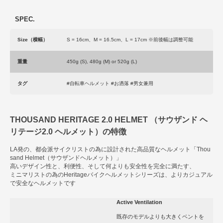
SPEC.
Size（横幅）
S = 16cm、M = 16.5cm、L = 17cm ※前後幅は調整可能
重量
450g (S), 480g (M) or 520g (L)
タグ
#自転車ヘルメット #お洒落 #男女兼用
THOUSAND HERITAGE 2.0 HELMET （サウザンド ヘ
リテージ2.0 ヘルメット）の特徴
LA発の、都会派サイクリストの為に設計された高品質なヘルメット「Thou
sand Helmet（サウザンドヘルメット）」
高いデザイン性と、利便性、そして何よりも安全性を完全に満たす、
ミニマリストの為のHeritageバイクヘルメットシリーズは、よりカジュアル
で安全なヘルメットです
Active Ventilation
既存のモデルよりも大きくベントを