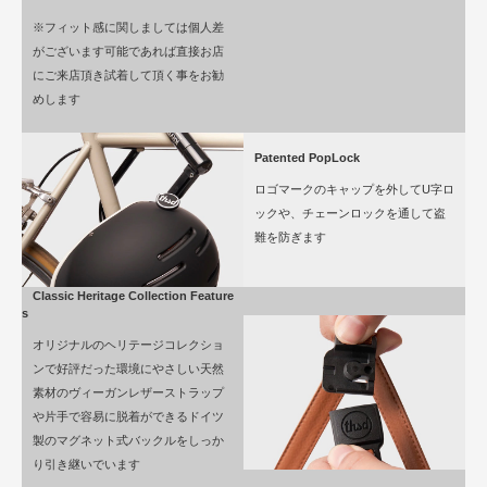
※フィット感に関しましては個人差
がございます可能であれば直接お店
にご来店頂き試着して頂く事をお勧
めします
Patented PopLock
ロゴマークのキャップを外してU字ロ
ックや、チェーンロックを通して盗
難を防ぎます
Classic Heritage Collection Feature
s
オリジナルのヘリテージコレクショ
ンで好評だった環境にやさしい天然
素材のヴィーガンレザーストラップ
や片手で容易に脱着ができるドイツ
製のマグネット式バックルをしっか
り引き継いでいます