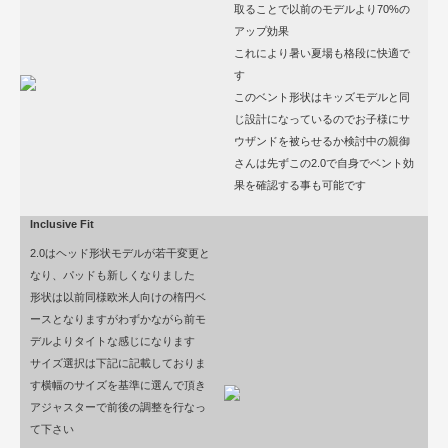
取ることで以前のモデルより70%の
アップ効果
これにより暑い夏場も格段に快適で
す
このベント形状はキッズモデルと同
じ設計になっているのでお子様にサ
ウザンドを被らせるか検討中の親御
さんは先ずこの2.0で自身でベント効
果を確認する事も可能です
Inclusive Fit
2.0はヘッド形状モデルが若干変更と
なり、パッドも新しくなりました
形状は以前同様欧米人向けの楕円ベ
ースとなりますがわずかながら前モ
デルよりタイトな感じになります
サイズ選択は下記に記載しておりま
す横幅のサイズを基準に選んで頂き
アジャスターで前後の調整を行なっ
て下さい