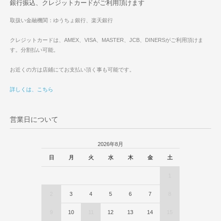
銀行振込、クレジットカードがご利用頂けます
取扱い金融機関：ゆうちょ銀行、楽天銀行
クレジットカードは、AMEX、VISA、MASTER、JCB、DINERSがご利用頂けま
す。分割払い可能。
お近くの方は店鋪にてお支払い頂く事も可能です。
詳しくは、こちら
営業日について
2026年8月
日
月
火
水
木
金
土
1
2
3
4
5
6
7
8
9
10
11
12
13
14
15