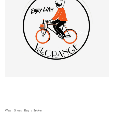
Wear , Shoes , Bag
/
Sticker