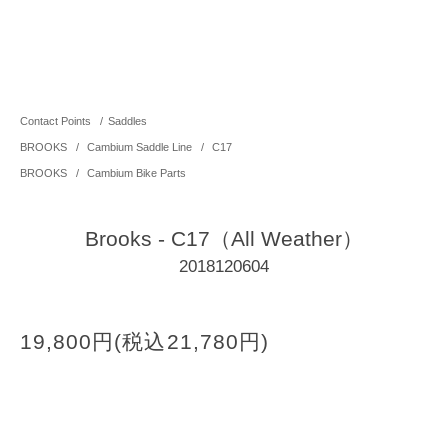
Contact Points
/
Saddles
BROOKS
/
Cambium Saddle Line
/
C17
BROOKS
/
Cambium Bike Parts
Brooks - C17（All Weather）
2018120604
19,800円(税込21,780円)