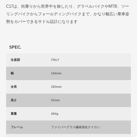
C17は、街乗りから世界中を旅したり、グラベルバイクやMTB、ツー
リングバイクからフォールディングバイクまで、かなり幅広い乗車姿
勢をカバーできるサドル設計になります
SPEC.
生産国
ITALY
幅
164mm
全長
283mm
高さ
52mm
重量
464g
フレーム
ファイバーグラス繊維強化ナイロン