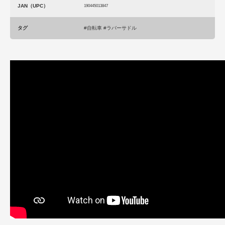
JAN（UPC）
190445013847
タグ
#自転車 #ラバーサドル