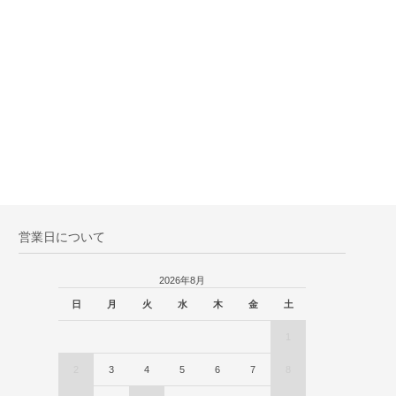
営業日について
2026年8月
日
月
火
水
木
金
土
1
2
3
4
5
6
7
8