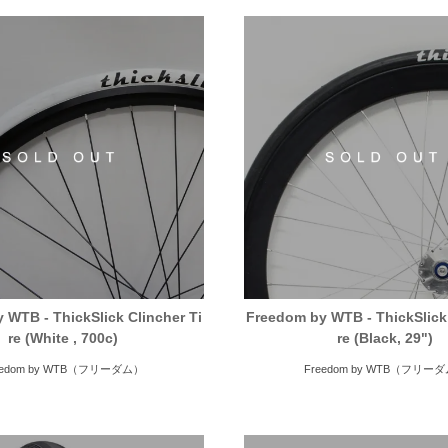
 WTB - ThickSlick Clincher Ti
Freedom by WTB - ThickSlick 
re (White , 700c)
re (Black, 29")
eedom by WTB（フリーダム）
Freedom by WTB（フリー