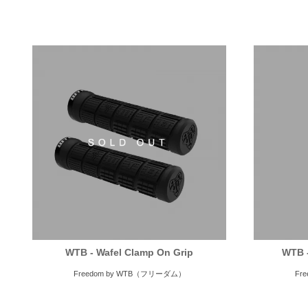
WTB - Wafel Clamp On Grip
WTB -
Freedom by WTB（フリーダム）
Fr