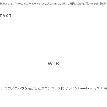
7.712.2165 自転車とシュプリームとコーヒーが好きな人のためのお店！1万円以上のお買い物で送
TACT
WTB
のノウハウを活かしたタウンユース向けラインFreedom by WTB