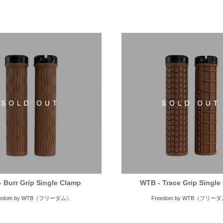
 Burr Grip Single Clamp
WTB - Trace Grip Single
eedom by WTB（フリーダム）
Freedom by WTB（フリー