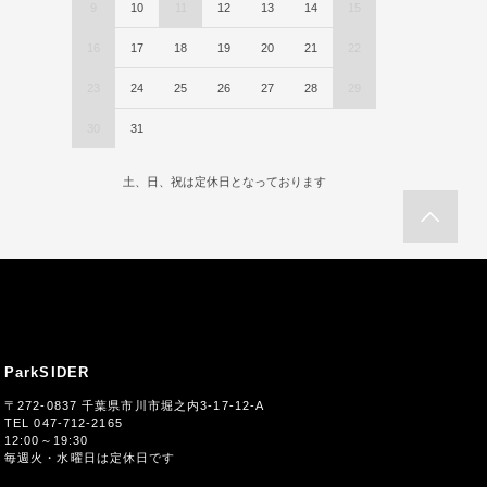
9
10
11
12
13
14
15
16
17
18
19
20
21
22
23
24
25
26
27
28
29
30
31
土、日、祝は定休日となっております
ParkSIDER
〒272-0837 千葉県市川市堀之内3-17-12-A
TEL 047-712-2165
12:00～19:30
毎週火・水曜日は定休日です