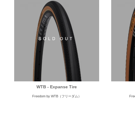
WTB - Expanse Tire
Freedom by WTB（フリーダム）
Fr