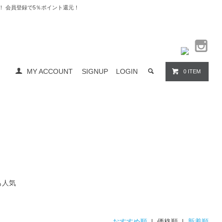
料無料！ 会員登録で5％ポイント還元！
MY ACCOUNT
SIGNUP
LOGIN
0 ITEM
も人気
おすすめ順
| 価格順 |
新着順