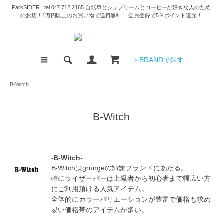
ParkSIDER | tel 047.712.2165 自転車とシュプリームとコーヒーが好きな人のため
のお店！1万円以上のお買い物で送料無料！ 会員登録で5％ポイント還元！
＞BRANDで探す
B-Witch
B-Witch
-B-Witch-
B-Witchはgrungeの姉妹ブランドにあたる。
特にライザーバーは上級者から初心者まで幅広い方
にご利用頂ける人気アイテム。
全体的にカラーバリエーションが豊富で価格も求め
易い価格帯のアイテムが多い。