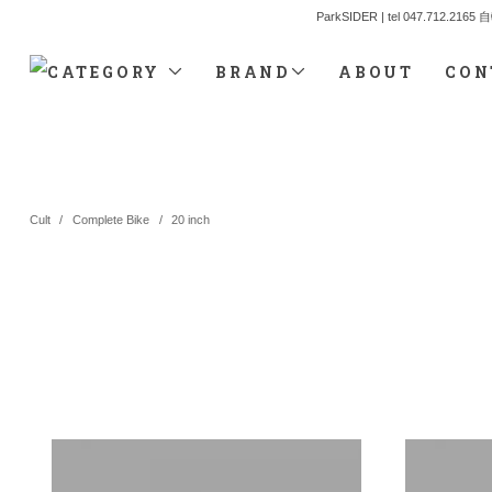
ParkSIDER | tel 04
CATEGORY
BRAND
ABOUT
CON
Cult
/
Complete Bike
/
20 inch