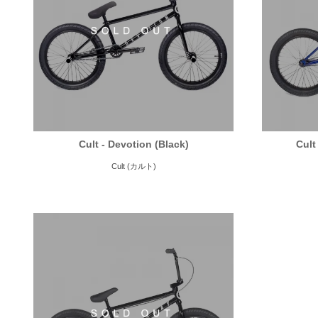
Cult - Devotion (Black)
Cult
Cult (カルト)