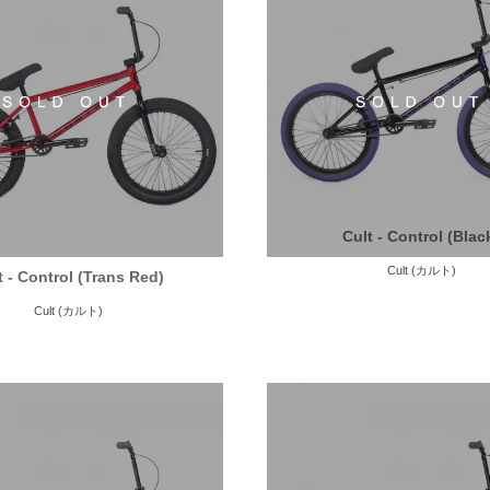
Cult - Control (Blac
Cult (カルト)
t - Control (Trans Red)
Cult (カルト)