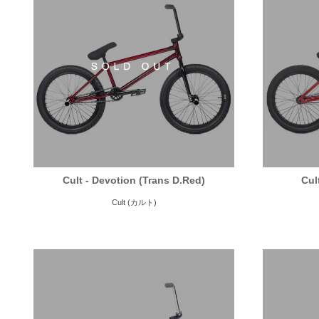
Cult - Devotion (Trans D.Red)
Cul
Cult (カルト)