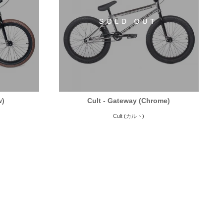
w)
Cult - Gateway (Chrome)
Cult (カルト)