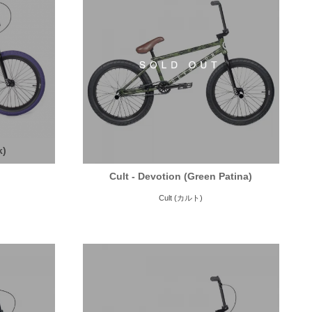
k)
Cult - Devotion (Green Patina)
Cult (カルト)