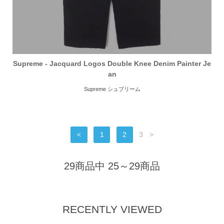
Supreme - Jacquard Logos Double Knee Denim Painter Je
an
Supreme シュプリーム
<
1
2
3
>
29商品中 25～29商品
RECENTLY VIEWED