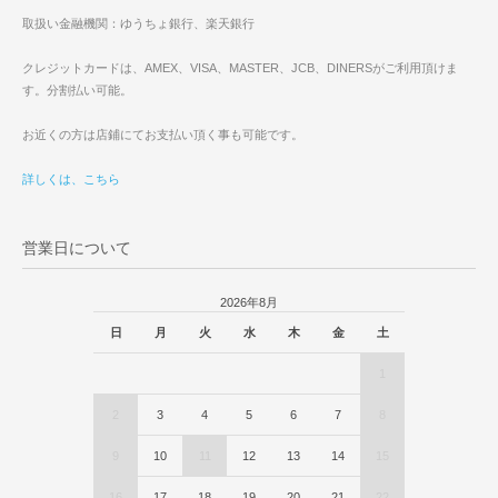
取扱い金融機関：ゆうちょ銀行、楽天銀行
クレジットカードは、AMEX、VISA、MASTER、JCB、DINERSがご利用頂けま
す。分割払い可能。
お近くの方は店鋪にてお支払い頂く事も可能です。
詳しくは、こちら
営業日について
2026年8月
日
月
火
水
木
金
土
1
2
3
4
5
6
7
8
9
10
11
12
13
14
15
16
17
18
19
20
21
22