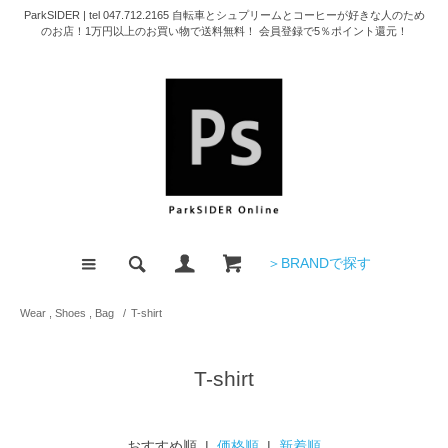
ParkSIDER | tel 047.712.2165 自転車とシュプリームとコーヒーが好きな人のため
のお店！1万円以上のお買い物で送料無料！ 会員登録で5％ポイント還元！
＞BRANDで探す
Wear , Shoes , Bag
/
T-shirt
T-shirt
おすすめ順 |
価格順
|
新着順