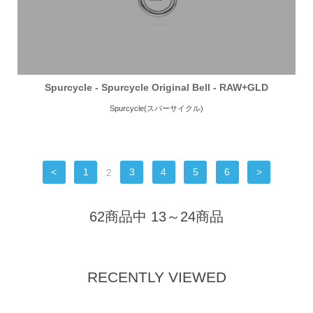
Spurcycle - Spurcycle Original Bell - RAW+GLD
Spurcycle(スパーサイクル)
<
1
2
3
4
5
6
>
62商品中 13～24商品
RECENTLY VIEWED