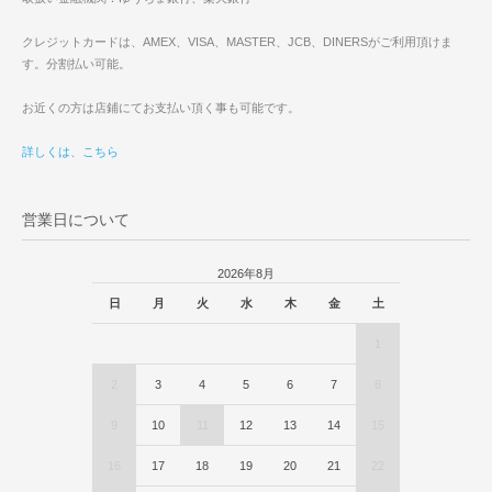
クレジットカードは、AMEX、VISA、MASTER、JCB、DINERSがご利用頂けま
す。分割払い可能。
お近くの方は店鋪にてお支払い頂く事も可能です。
詳しくは、こちら
営業日について
2026年8月
日
月
火
水
木
金
土
1
2
3
4
5
6
7
8
9
10
11
12
13
14
15
16
17
18
19
20
21
22