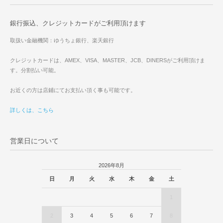
銀行振込、クレジットカードがご利用頂けます
取扱い金融機関：ゆうちょ銀行、楽天銀行
クレジットカードは、AMEX、VISA、MASTER、JCB、DINERSがご利用頂けま
す。分割払い可能。
お近くの方は店鋪にてお支払い頂く事も可能です。
詳しくは、こちら
営業日について
2026年8月
日
月
火
水
木
金
土
1
2
3
4
5
6
7
8