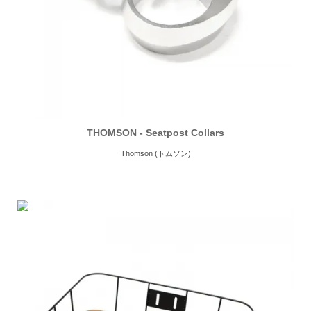
THOMSON - Seatpost Collars
Thomson (トムソン)