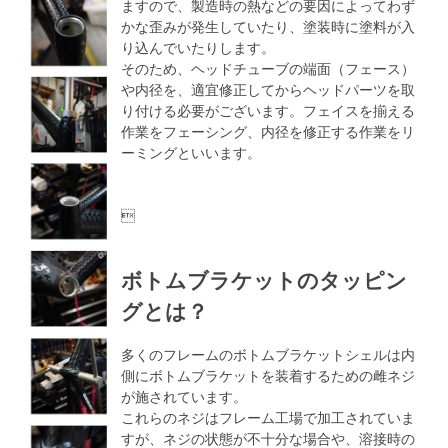
ますので、製造時の熱などの要因によってわず
かな歪みが発生していたり、塗装時に塗料が入
り込んでいたりします。
そのため、ヘッドチューブの端面（フェース）
や内径を、適宜修正してからヘッドパーツを取
り付ける必要がございます。フェイスを揃える
作業をフェーシング、内径を修正する作業をリ
ーミングといいます。

ボトムブラケットのタッピン
グとは？
多くのフレームのボトムブラケットシェルは内
側にボトムブラケットを装着するための雌ネジ
が施されています。
これらのネジはフレーム工場で加工されていま
すが、ネジの状態が不十分な場合や、溶接時の