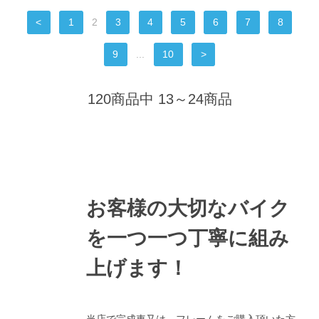
<
1
2
3
4
5
6
7
8
9
...
10
>
120商品中 13～24商品
お客様の大切なバイク
を一つ一つ丁寧に組み
上げます！
当店で完成車又は、フレームをご購入頂いた方