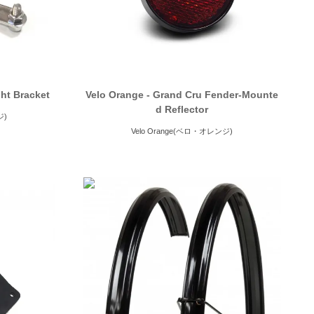
ght Bracket
Velo Orange - Grand Cru Fender-Mounte
d Reflector
ジ)
Velo Orange(ベロ・オレンジ)