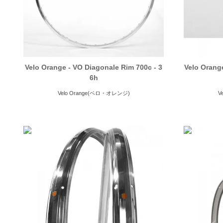
Velo Orange - VO Diagonale Rim 700c - 3
Velo Orange
6h
Velo Orange(ベロ・オレンジ)
V