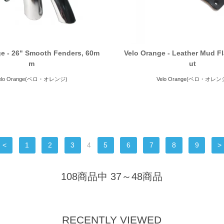
ge - 26" Smooth Fenders, 60m
Velo Orange - Leather Mud F
m
ut
elo Orange(ベロ・オレンジ)
Velo Orange(ベロ・オレン
<
1
2
3
4
5
6
7
8
9
>
108商品中 37～48商品
RECENTLY VIEWED