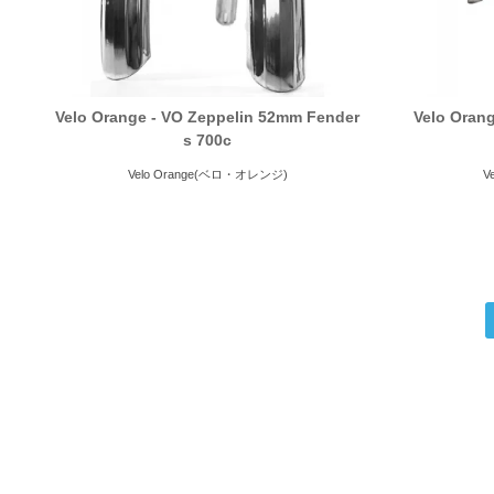
Velo Orange - VO Zeppelin 52mm Fender
Velo Oran
s 700c
Velo Orange(ベロ・オレンジ)
V