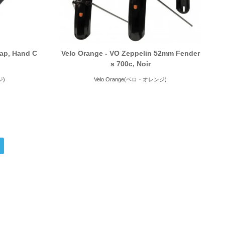
lap, Hand C
Velo Orange - VO Zeppelin 52mm Fender
s 700c, Noir
ジ)
Velo Orange(ベロ・オレンジ)