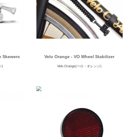
e Skewers
Velo Orange - VO Wheel Stabilizer
ジ)
Velo Orange(ベロ・オレンジ)