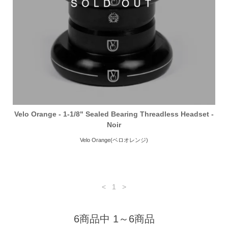
Velo Orange - 1-1/8" Sealed Bearing Threadless Headset -
Noir
Velo Orange(ベロオレンジ)
<
1
>
6商品中 1～6商品