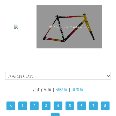
おすすめ順 |
価格順
|
新着順
<
1
2
3
4
5
6
7
8